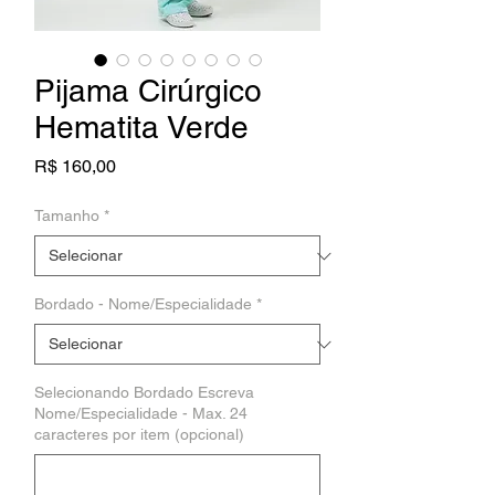
Pijama Cirúrgico
Hematita Verde
Preço
R$ 160,00
Tamanho
*
Bordado - Nome/Especialidade
*
Selecionando Bordado Escreva
Nome/Especialidade - Max. 24
caracteres por item (opcional)