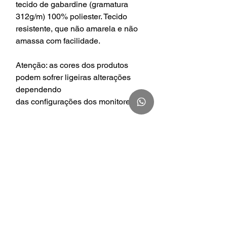
tecido de gabardine (gramatura
312g/m) 100% poliester. Tecido
resistente, que não amarela e não
amassa com facilidade.
Atenção: as cores dos produtos
podem sofrer ligeiras alterações
dependendo
das configurações dos monitores.
Tá com dúvida sobre nossos
tamanhos? Visite nossa tabela em
https://www.caejalecos.com.br/tama
nhos
Prazo para postagem: até 15 dias
úteis + prazo de entrega dos
correios *após confirmação do
pagamento.