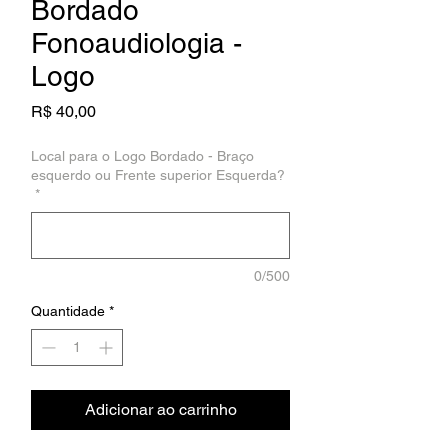
Bordado
Fonoaudiologia -
Logo
Preço
R$ 40,00
Local para o Logo Bordado - Braço
esquerdo ou Frente superior Esquerda?
*
0/500
Quantidade
*
Adicionar ao carrinho